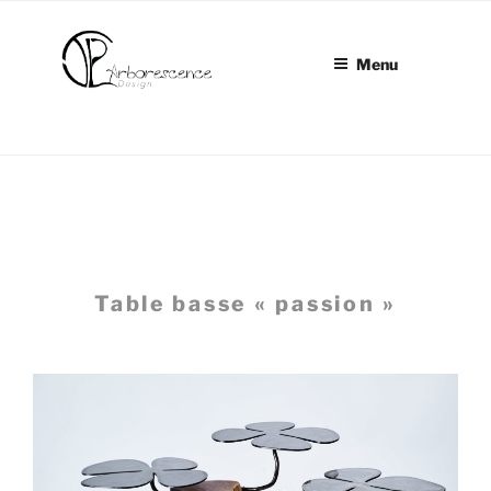
Aller
au
contenu
Menu
principal
Table basse « passion »